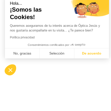
Hola...
¡Somos las
Cookies!
Queremos asegurarnos de tu interés acerca de Óptica Jesús y
nos gustaría acompañarte en tu visita... ¿Te parece bien?
Política privacidad
Consentimientos certificados por
No, gracias
Selección
De acuerdo
Axeptio consent
Plateforme de Gestion du Consentement : Personnalisez vo
Notre plateforme vous permet d'adapter et de gérer vos param